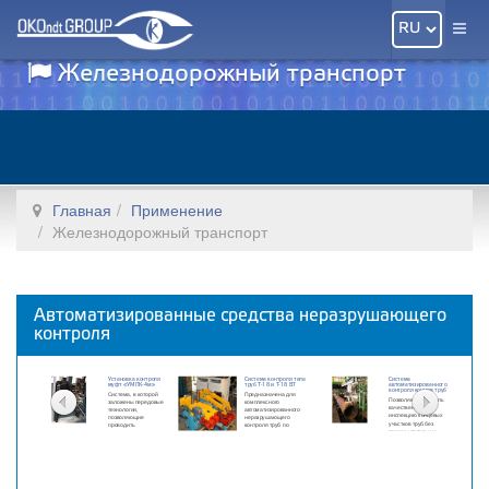
Железнодорожный транспорт
Главная
Применение
Железнодорожный транспорт
Автоматизированные средства неразрушающего
контроля
Установка контроля
Система контроля тела
Система
муфт «УМПК-4м»
труб Т-18 и Т-18 ВТ
автоматизированного
контроля концов труб
Система, в которой
Предназначена для
Позволяет проводить
заложены передовые
комплексного
качественную
технологии,
автоматизированного
инспекцию концевых
позволяющие
неразрушающего
участков труб без
проводить
контроля труб по
замены отдельных
качественный
гарячекатанной
механических блоков
магнитопорошковый
поверхности
контроль муфт