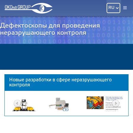
Дефектоскопы для проведения
неразрушающего контроля
Новые разработки в сфере неразрушающего
контроля
Система контроля тела
труб СНК УНИСКАН-ЛуЧ
Т-18 и Т-18 ВТ
Предназначена для
комплексного
автоматизированного
неразрушающего
контроля труб
Cпециализированный вихретоковый дефектоскоп
ВД-131НД «Инспектор»
Предназначен для выявления поверхностных
Рельсовый дефектоскоп УДС2-73
дефектов в стальных цилиндрических роликах
Дефектоскоп предназначен для обнаружения
дефектов в обеих нитях ж/д пути по всей длине и
сечению рельсов