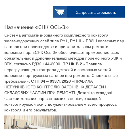
Запросить стоимость
Назначение «СНК ОСЬ-3»
Система автоматизированного комплексного контроля
железнодорожных осей типа РУ1, РУ1Ш и РВ2Ш колесных пар
вагонов при производстве и при капитальном ремонте
колесных пар. «СНК Ось-3» обеспечивает применение всех
обязательных и дополнительных методов приемочного УЗК и
ВТК, согласно РД32.144-2000,
ПР НК В.2
«Правила
неразрушающего контроля деталей и составных частей
колесных пар грузовых вагонов при ремонте. Специальные
требования»,
СТП 04 – 033.1:2020
«ПРАВИЛА
НЕРУЙНІВНОГО КОНТРОЛЮ ВАГОНІВ, ЇХ ДЕТАЛЕЙ І
СКЛАДОВИХ ЧАСТИН ПРИ РЕМОНТІ. Деталі та складові
частини колісних пар вантажних вагонів», к каждой
контролируемой оси с документированием всего процесса
контроля и его результатов.