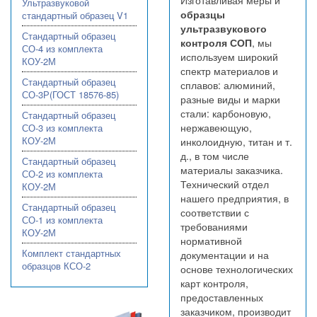
Ультразвуковой
образцы
стандартный образец V1
ультразвукового
Стандартный образец
контроля СОП
, мы
СО-4 из комплекта
используем широкий
КОУ-2М
спектр материалов и
Стандартный образец
сплавов: алюминий,
СО-3Р(ГОСТ 18576-85)
разные виды и марки
стали: карбоновую,
Стандартный образец
нержавеющую,
СО-3 из комплекта
КОУ-2М
инколоидную, титан и т.
д., в том числе
Стандартный образец
материалы заказчика.
СО-2 из комплекта
Технический отдел
КОУ-2М
нашего предприятия, в
Стандартный образец
соответствии с
СО-1 из комплекта
требованиями
КОУ-2М
нормативной
Комплект стандартных
документации и на
образцов КСО-2
основе технологических
карт контроля,
предоставленных
заказчиком, производит