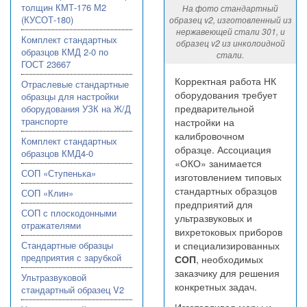
толщин КМТ-176 М2
На фото стандартный
(КУСОТ-180)
образец v2, изготовленный из
нержавеющей стали 301, и
Комплект стандартных
образец v2 из инколоидной
образцов КМД 2-0 по
стали.
ГОСТ 23667
Корректная работа НК
Отраслевые стандартные
оборудования требует
образцы для настройки
предварительной
оборудования УЗК на Ж/Д
транспорте
настройки на
калибровочном
Комплект стандартных
образце. Ассоциация
образцов КМД4-0
«ОКО» занимается
СОП «Ступенька»
изготовлением типовых
стандартных образцов
СОП «Клин»
предприятий для
СОП с плоскодонными
ультразвуковых и
отражателями
вихретоковых приборов
и специализированных
Стандартные образцы
предприятия с зарубкой
СОП
, необходимых
заказчику для решения
Ультразвуковой
конкретных задач.
стандартный образец V2
Изготавливая меры и